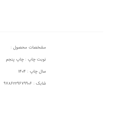
مشخصات محصول :
نوبت چاپ : چاپ پنجم
سال چاپ : 1404
شابک : 9786229679906