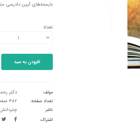
بایسته‌های آیین دادرسی مد
تعداد
1
افزودن به سبد
دکتر رحما
مولف:
382 صفحه
تعداد صفحه:
چتردانش
ناشر:
اشتراک: